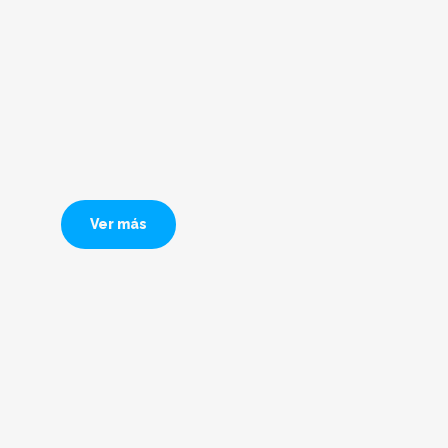
 lo colores y sus
ciones. El amarillo es un color
 la alegría. Emoción clave para
culación...
2019
Ver más