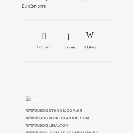
EuroBet offre.
Compartir
Imprimir
0
Likes
WWW.BDGSTANDS.COM.AR
WWW.BDGWORLDGROUP.COM
WWW.BDGLIMA.COM
WWW.BDG.COM.AR/COMPLIANCE/