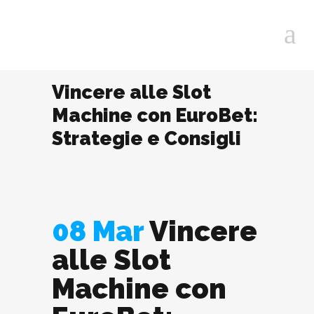
Vincere alle Slot
Machine con EuroBet:
Strategie e Consigli
08 Mar
Vincere
alle Slot
Machine con