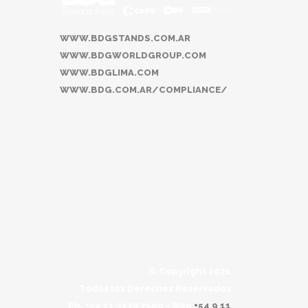
WWW.BDGSTANDS.COM.AR
WWW.BDGWORLDGROUP.COM
WWW.BDGLIMA.COM
WWW.BDG.COM.AR/COMPLIANCE/
© Copyright 2021
Todos los Derechos Reservados
Ph. +54 11 3220 7100 - Wsp
+54 9 11