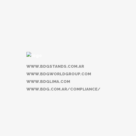
años la realidad virtual ocupe...
16 September, 2018
WWW.BDGSTANDS.COM.AR
WWW.BDGWORLDGROUP.COM
WWW.BDGLIMA.COM
WWW.BDG.COM.AR/COMPLIANCE/