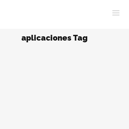
aplicaciones Tag
Realidad Virtual Herramienta
Sumamente Útil para el Marketing.
Varios expertos en el área afirman que la
realidad virtual podrá aportar beneficios
considerables para los negocios,
puntualmente para innovar en los espacios
de trabajo, mejorar los procesos de
reclutamiento y hasta modificar la
publicidad. Se espera que en los próximos