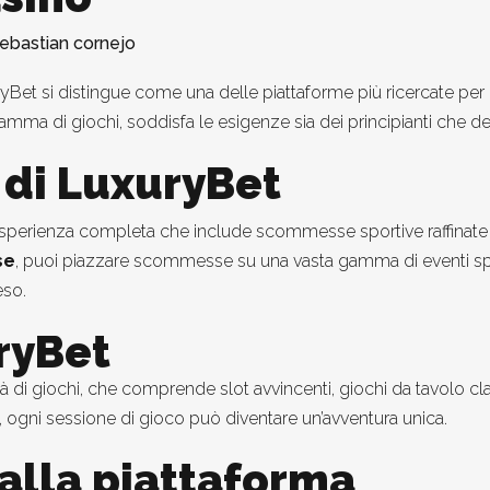
ebastian cornejo
Bet si distingue come una delle piattaforme più ricercate per
gamma di giochi, soddisfa le esigenze sia dei principianti che dei
o di LuxuryBet
esperienza completa che include scommesse sportive raffinate e
se
, puoi piazzare scommesse su una vasta gamma di eventi sportiv
eso.
uryBet
età di giochi, che comprende slot avvincenti, giochi da tavolo c
i, ogni sessione di gioco può diventare un’avventura unica.
lla piattaforma