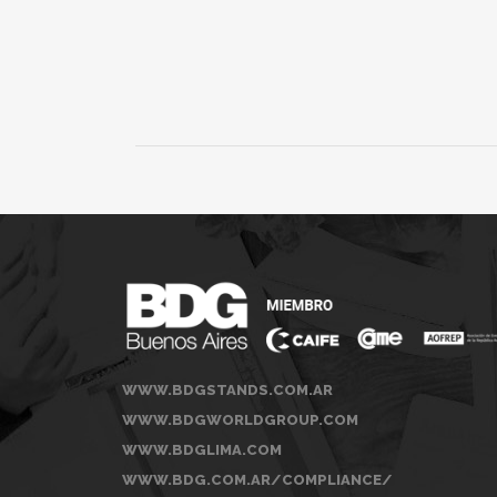
WWW.BDGSTANDS.COM.AR
WWW.BDGWORLDGROUP.COM
WWW.BDGLIMA.COM
WWW.BDG.COM.AR/COMPLIANCE/