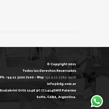
© Copyright 2021
Todos los Derechos Reservados
Ph. +54 11 3220 7100 - Wsp
+54 9 11 2385-3926
info@bdg.com.ar
Scalabrini Ortiz 1146 9C [C1414DNY] Palermo
SoHo, CABA, Argentina.