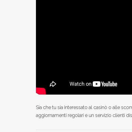
Sia che tu sia interessato al casinò o alle s
aggiornamenti regolari e un servizio clienti d