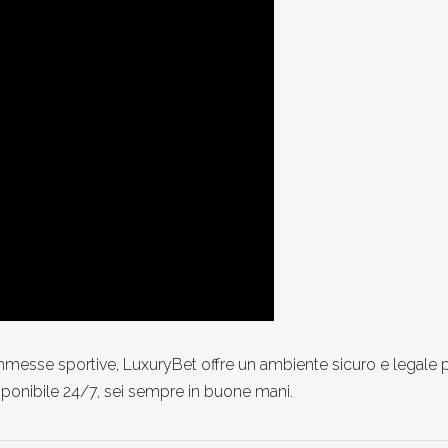
commesse sportive, LuxuryBet offre un ambiente sicuro e legale p
isponibile 24/7, sei sempre in buone mani.