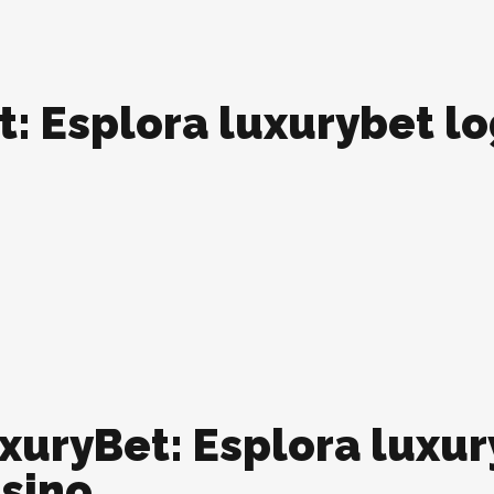
t: Esplora luxurybet 
xuryBet: Esplora luxur
sino