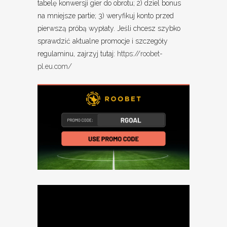
tabelę konwersji gier do obrotu; 2) dziel bonus
na mniejsze partie; 3) weryfikuj konto przed
pierwszą próbą wypłaty. Jeśli chcesz szybko
sprawdzić aktualne promocje i szczegóły
regulaminu, zajrzyj tutaj:
https://roobet-
pl.eu.com/