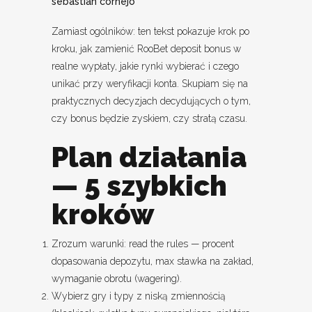
sebastian cornejo
Zamiast ogólników: ten tekst pokazuje krok po
kroku, jak zamienić RooBet deposit bonus w
realne wypłaty, jakie rynki wybierać i czego
unikać przy weryfikacji konta. Skupiam się na
praktycznych decyzjach decydujących o tym,
czy bonus będzie zyskiem, czy stratą czasu.
Plan działania
— 5 szybkich
kroków
Zrozum warunki: read the rules — procent
dopasowania depozytu, max stawka na zakład,
wymaganie obrotu (wagering).
Wybierz gry i typy z niską zmiennością