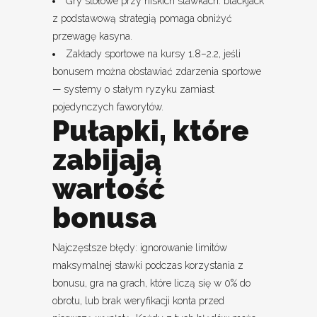
Gry stołowe przy niskich stawkach: blackjack
z podstawową strategią pomaga obniżyć
przewagę kasyna.
Zakłady sportowe na kursy 1.8–2.2, jeśli
bonusem można obstawiać zdarzenia sportowe
— systemy o stałym ryzyku zamiast
pojedynczych faworytów.
Pułapki, które
zabijają
wartość
bonusa
Najczęstsze błędy: ignorowanie limitów
maksymalnej stawki podczas korzystania z
bonusu, gra na grach, które liczą się w 0% do
obrotu, lub brak weryfikacji konta przed