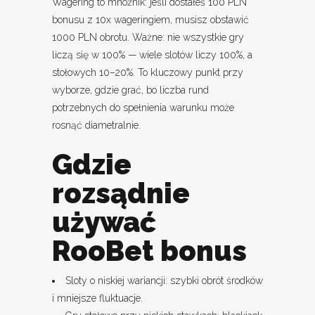
Wagering to mnożnik: jeśli dostałeś 100 PLN
bonusu z 10x wageringiem, musisz obstawić
1000 PLN obrotu. Ważne: nie wszystkie gry
liczą się w 100% — wiele slotów liczy 100%, a
stołowych 10–20%. To kluczowy punkt przy
wyborze, gdzie grać, bo liczba rund
potrzebnych do spełnienia warunku może
rosnąć diametralnie.
Gdzie
rozsądnie
używać
RooBet bonus
Sloty o niskiej wariancji: szybki obrót środków
i mniejsze fluktuacje.