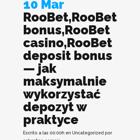
10 Mar
RooBet,RooBet
bonus,RooBet
casino,RooBet
deposit bonus
— jak
maksymalnie
wykorzystać
depozyt w
praktyce
Escrito a las 00:00h
en
Uncategorized
por