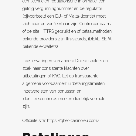
een licentie en regulatorische informatie: een
geldig vergunningnummer en de regulator
(bijvoorbeeld een EU- of Malta-licentie) moet
zichtbaar en verifieerbaar zijn. Controleer daarna
of de site HTTPS gebruikt en of betaalmethoden
bekende providers zijn (trustcards, iDEAL, SEPA,
bekende e-wallets).
Lees ervaringen van andere Duitse spelers en
zoek naar consistente klachten over
uitbetalingen of KYC. Let op transparante
algemene voorwaarden: uitbetalingslimieten,
inzetvereisten van bonussen en
identiteitscontroles moeten duidelijk vermeld
zijn.
Officiële site:
https://qbet-casino.eu.com/