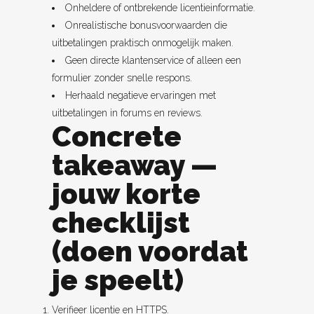
Onheldere of ontbrekende licentieinformatie.
Onrealistische bonusvoorwaarden die
uitbetalingen praktisch onmogelijk maken.
Geen directe klantenservice of alleen een
formulier zonder snelle respons.
Herhaald negatieve ervaringen met
uitbetalingen in forums en reviews.
Concrete
takeaway —
jouw korte
checklijst
(doen voordat
je speelt)
Verifieer licentie en HTTPS.