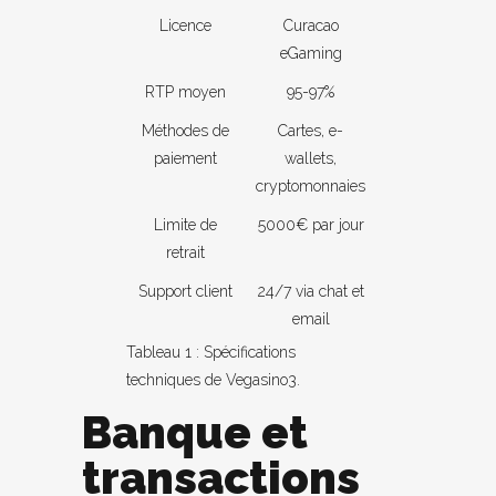
Licence
Curacao
eGaming
RTP moyen
95-97%
Méthodes de
Cartes, e-
paiement
wallets,
cryptomonnaies
Limite de
5000€ par jour
retrait
Support client
24/7 via chat et
email
Tableau 1 : Spécifications
techniques de Vegasino3.
Banque et
transactions