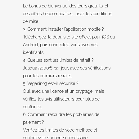
Le bonus de bienvenue, des tours gratuits, et
des offres hebdomadaires ; lisez les conditions
de mise.
3. Comment installer l’application mobile ?
Téléchargez-la depuis le site officiel pour iOS ou
Android, puis connectez-vous avec vos
identifiants.
4. Quelles sont les limites de retrait ?
Jusqu’à 5000€ par jour, avec des vérifications
pour les premiers retraits.
5. Vegasino3 est-il sécurisé ?
Oui, avec une licence et un cryptage, mais
vérifiez les avis utilisateurs pour plus de
confiance.
6. Comment résoudre les problèmes de
paiement ?
Vérifiez les limites de votre méthode et
contactez le support si nécessaire.