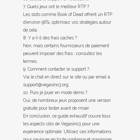
7. Quels jeux ont le meilleur RTP ?
Les slots comme Book of Dead offrent un RTP
d’environ 96%, optimisez vos stratégies autour
de cela.
8. Y a-t-il des frais cachés ?
Non, mais certains fournisseurs de paiement
peuvent imposer des frais ; consultez les
termes.
9. Comment contacter le support ?
Via le chat en direct sur le site ou par email à
support@vegasino3.org
.
10. Puis-je jouer en mode démo ?
Oui, de nombreux jeux proposent une version
gratuite pour tester avant de miser.
En conclusion, ce guide exhaustif couvre tous
les aspects clés de Vegasino3 pour une
expérience optimale. Utilisez ces informations
pour naviguer en toute confiance et maximiser