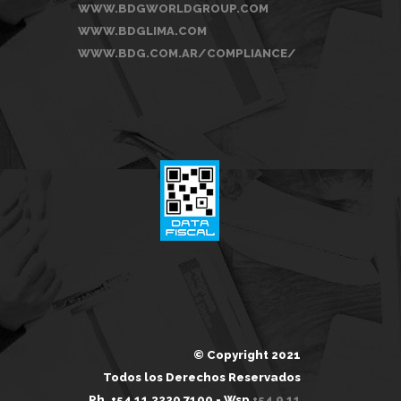
WWW.BDGWORLDGROUP.COM
WWW.BDGLIMA.COM
WWW.BDG.COM.AR/COMPLIANCE/
© Copyright 2021
Todos los Derechos Reservados
Ph. +54 11 3220 7100 - Wsp
+54 9 11