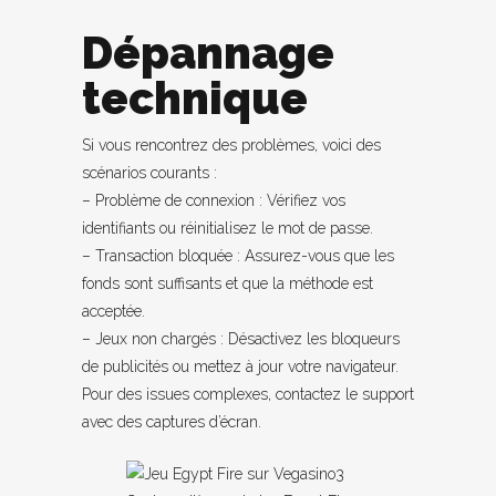
Dépannage
technique
Si vous rencontrez des problèmes, voici des
scénarios courants :
– Problème de connexion : Vérifiez vos
identifiants ou réinitialisez le mot de passe.
– Transaction bloquée : Assurez-vous que les
fonds sont suffisants et que la méthode est
acceptée.
– Jeux non chargés : Désactivez les bloqueurs
de publicités ou mettez à jour votre navigateur.
Pour des issues complexes, contactez le support
avec des captures d’écran.