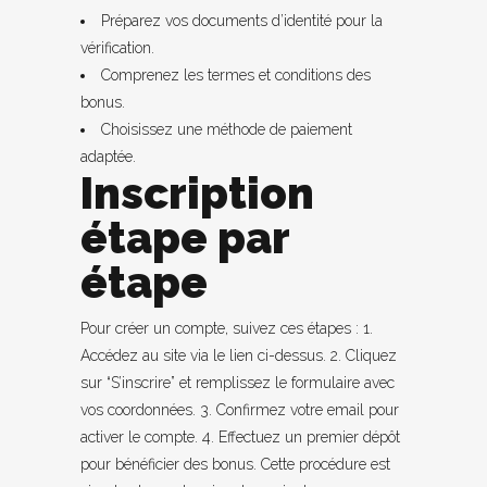
Préparez vos documents d’identité pour la
vérification.
Comprenez les termes et conditions des
bonus.
Choisissez une méthode de paiement
adaptée.
Inscription
étape par
étape
Pour créer un compte, suivez ces étapes : 1.
Accédez au site via le lien ci-dessus. 2. Cliquez
sur “S’inscrire” et remplissez le formulaire avec
vos coordonnées. 3. Confirmez votre email pour
activer le compte. 4. Effectuez un premier dépôt
pour bénéficier des bonus. Cette procédure est