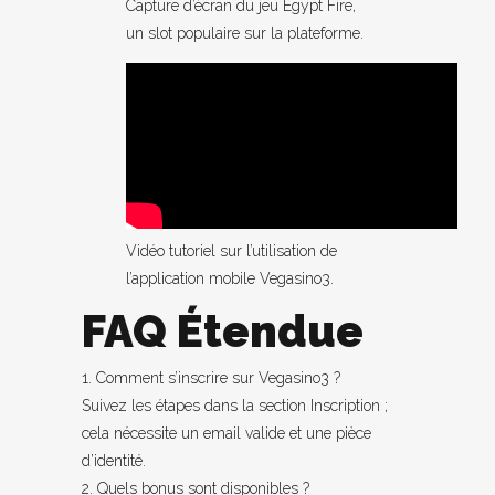
Capture d’écran du jeu Egypt Fire,
un slot populaire sur la plateforme.
Vidéo tutoriel sur l’utilisation de
l’application mobile Vegasino3.
FAQ Étendue
1. Comment s’inscrire sur Vegasino3 ?
Suivez les étapes dans la section Inscription ;
cela nécessite un email valide et une pièce
d’identité.
2. Quels bonus sont disponibles ?