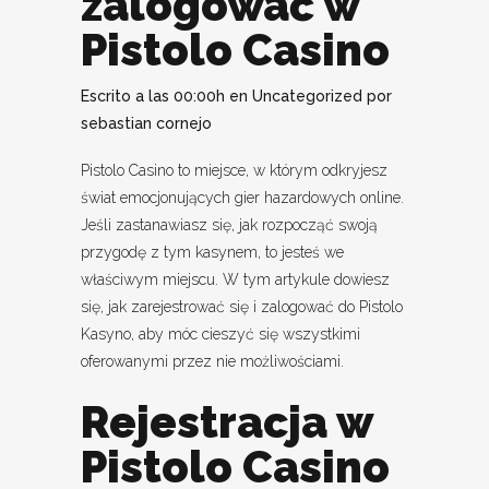
zalogować w
Pistolo Casino
Escrito a las 00:00h
en
Uncategorized
por
sebastian cornejo
Pistolo Casino to miejsce, w którym odkryjesz
świat emocjonujących gier hazardowych online.
Jeśli zastanawiasz się, jak rozpocząć swoją
przygodę z tym kasynem, to jesteś we
właściwym miejscu. W tym artykule dowiesz
się, jak zarejestrować się i zalogować do Pistolo
Kasyno, aby móc cieszyć się wszystkimi
oferowanymi przez nie możliwościami.
Rejestracja w
Pistolo Casino