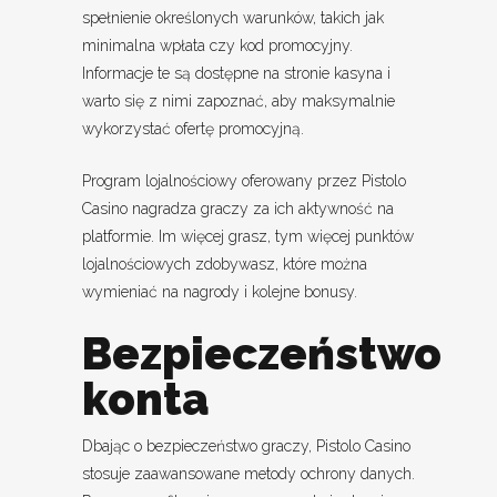
spełnienie określonych warunków, takich jak
minimalna wpłata czy kod promocyjny.
Informacje te są dostępne na stronie kasyna i
warto się z nimi zapoznać, aby maksymalnie
wykorzystać ofertę promocyjną.
Program lojalnościowy oferowany przez Pistolo
Casino nagradza graczy za ich aktywność na
platformie. Im więcej grasz, tym więcej punktów
lojalnościowych zdobywasz, które można
wymieniać na nagrody i kolejne bonusy.
Bezpieczeństwo
konta
Dbając o bezpieczeństwo graczy, Pistolo Casino
stosuje zaawansowane metody ochrony danych.