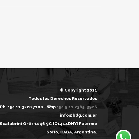
© Copyright 2021
Todos los Derechos Reservados
Ph. +54 11 3220 7100 - Wsp
+54 9 11 2385-3926
info@bdg.com.ar
Scalabrini Ortiz 1146 9C [C1414DNY] Palermo
SoHo, CABA, Argentina.