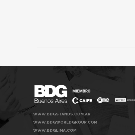
WWW.BDGSTANDS.COM.AR
WWW.BDGWORLDGROUP.COM
WWW.BDGLIMA.COM