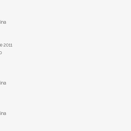
ina
e 2011
o
ina
ina