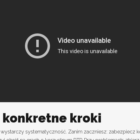
konkretne kroki
, wystarczy systematyczność. Zanim zaczniesz: zabezpiecz kon