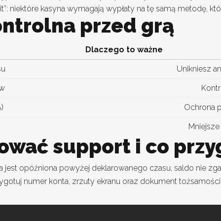
sit”: niektóre kasyna wymagają wypłaty na tę samą metodę, k
kontrolna przed grą
Dlaczego to ważne
su
Unikniesz a
ów
Kontr
)
Ochrona p
Mniejsze
tować support i co prz
ta jest opóźniona powyżej deklarowanego czasu, saldo nie zga
zygotuj numer konta, zrzuty ekranu oraz dokument tożsamości