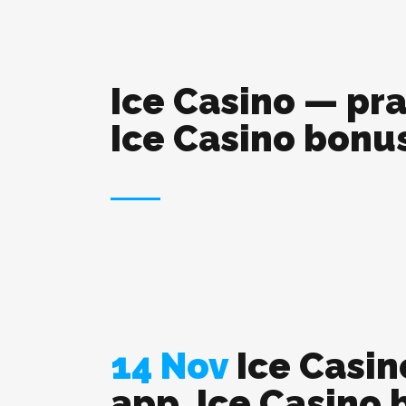
Ice Casino — pr
Ice Casino bonus
14 Nov
Ice Casin
app, Ice Casino 