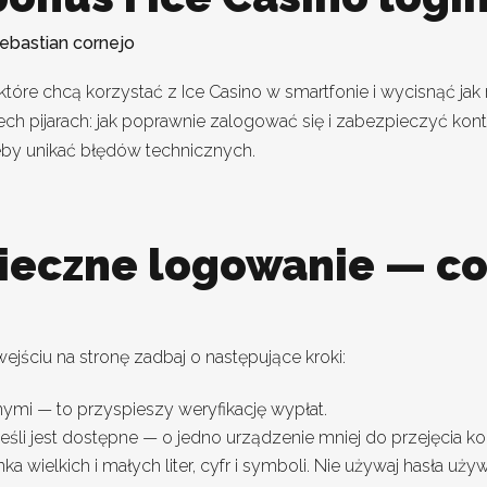
ebastian cornejo
które chcą korzystać z Ice Casino w smartfonie i wycisnąć ja
rzech pijarach: jak poprawnie zalogować się i zabezpieczyć kon
eby unikać błędów technicznych.
zpieczne logowanie — c
ejściu na stronę zadbaj o następujące kroki:
nymi — to przyspieszy weryfikację wypłat.
śli jest dostępne — o jedno urządzenie mniej do przejęcia ko
ka wielkich i małych liter, cyfr i symboli. Nie używaj hasła uży