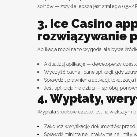
spinów — zwykle lepsza jest strategia 0,5–2
3. Ice Casino ap
rozwiązywanie 
Aplikacja mobilna to wygoda, ale bywa źródł
Aktualizuj aplikację — deweloperzy często
Wyczyść cache i dane aplikacji, gdy zauw
Sprawdź uprawnienia aplikacji: lokalizacja
Jeśli aplikacja nie działa — spróbuj ponow
4. Wypłaty, wery
Wypłata środków często jest największym b
Zakończ weryfikację dokumentów przed p
Sprawdź minimalne i maksymalne limity 