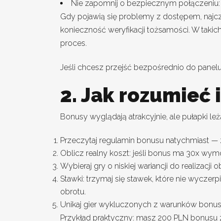
Nie zapomnij o bezpiecznym połączeniu: u
Gdy pojawią się problemy z dostępem, najc
konieczność weryfikacji tożsamości. W taki
proces.
Jeśli chcesz przejść bezpośrednio do panelu 
2. Jak rozumieć
Bonusy wyglądają atrakcyjnie, ale pułapki l
Przeczytaj regulamin bonusu natychmiast — 
Oblicz realny koszt: jeśli bonus ma 30x wy
Wybieraj gry o niskiej wariancji do realizacj
Stawki: trzymaj się stawek, które nie wyczer
obrotu.
Unikaj gier wykluczonych z warunków bonu
Przykład praktyczny: masz 200 PLN bonusu z 