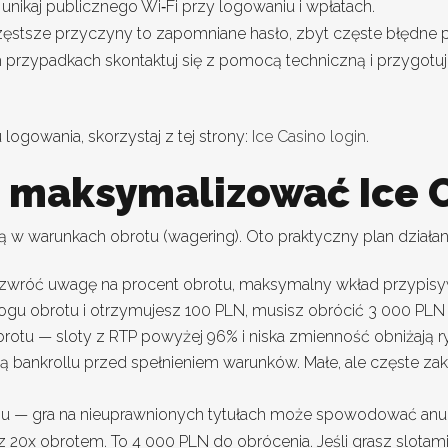
nikaj publicznego Wi‑Fi przy logowaniu i wpłatach.
zęstsze przyczyny to zapomniane hasło, zbyt częste błędne 
ch przypadkach skontaktuj się z pomocą techniczną i przygot
logowania, skorzystaj z tej strony:
Ice Casino login
.
 i maksymalizować Ice 
eżą w warunkach obrotu (wagering). Oto praktyczny plan działa
zwróć uwagę na procent obrotu, maksymalny wkład przypisyw
mogu obrotu i otrzymujesz 100 PLN, musisz obrócić 3 000 PLN
i obrotu — sloty z RTP powyżej 96% i niska zmienność obniżają r
pią bankrollu przed spełnieniem warunków. Małe, ale częste za
su — gra na nieuprawnionych tytułach może spowodować anu
20x obrotem. To 4 000 PLN do obrócenia. Jeśli grasz slotami