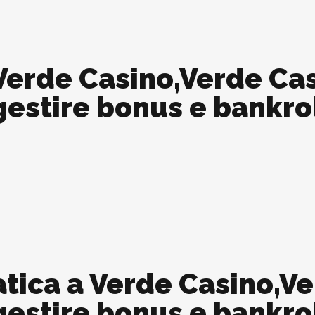
 Verde Casino,Verde Ca
gestire bonus e bankro
tica a Verde Casino,V
gestire bonus e bankro