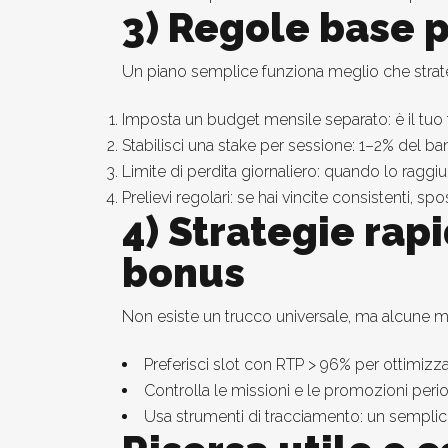
3) Regole base p
Un piano semplice funziona meglio che strat
Imposta un budget mensile separato: è il tuo 
Stabilisci una stake per sessione: 1–2% del ba
Limite di perdita giornaliero: quando lo raggiu
Prelievi regolari: se hai vincite consistenti, sp
4) Strategie rap
bonus
Non esiste un trucco universale, ma alcune 
Preferisci slot con RTP > 96% per ottimizza
Controlla le missioni e le promozioni peri
Usa strumenti di tracciamento: un semplice 