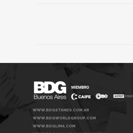
WWW.BDGSTANDS.COM.AR
WWW.BDGWORLDGROUP.COM
WWW.BDGLIMA.COM