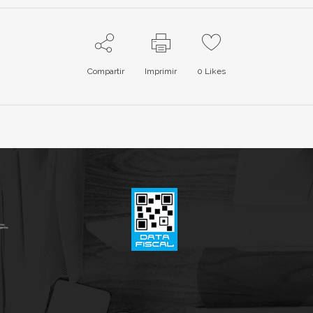
Compartir
Imprimir
0
Likes