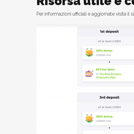
Risorsa utile e 
Per informazioni ufficiali e aggiornate visita il s