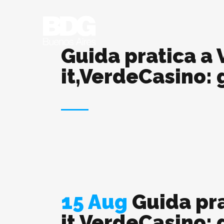
Guida pratica a
it,VerdeCasino: 
15 Aug
Guida pra
it,VerdeCasino: 