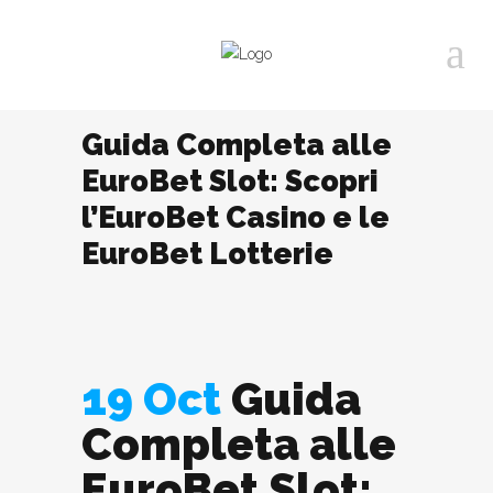
Guida Completa alle
EuroBet Slot: Scopri
l’EuroBet Casino e le
EuroBet Lotterie
19 Oct
Guida
Completa alle
EuroBet Slot: