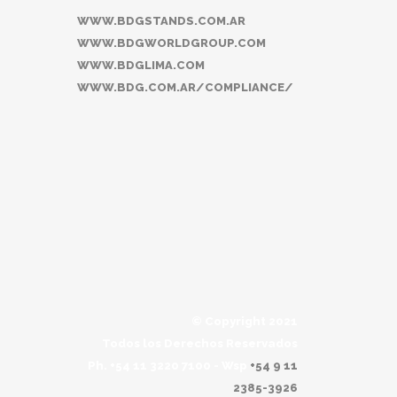
WWW.BDGSTANDS.COM.AR
WWW.BDGWORLDGROUP.COM
WWW.BDGLIMA.COM
WWW.BDG.COM.AR/COMPLIANCE/
© Copyright 2021
Todos los Derechos Reservados
Ph. +54 11 3220 7100 - Wsp
+54 9 11
2385-3926