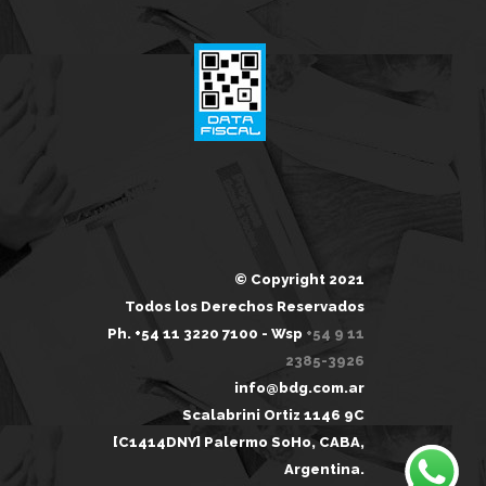
© Copyright 2021
Todos los Derechos Reservados
Ph. +54 11 3220 7100 - Wsp
+54 9 11
2385-3926
info@bdg.com.ar
Scalabrini Ortiz 1146 9C
[C1414DNY] Palermo SoHo, CABA,
Argentina.