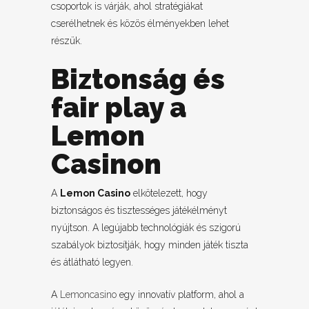
csoportok is várják, ahol stratégiákat
cserélhetnek és közös élményekben lehet
részük.
Biztonság és
fair play a
Lemon
Casinon
A
Lemon Casino
elkötelezett, hogy
biztonságos és tisztességes játékélményt
nyújtson. A legújabb technológiák és szigorú
szabályok biztosítják, hogy minden játék tiszta
és átlátható legyen.
A
Lemoncasino
egy innovatív platform, ahol a