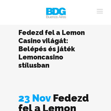
Fedezd fel a Lemon
Casino világát:
Belépés és játék
Lemoncasino
stílusban
23 Nov
Fedezd
fel a Lemon