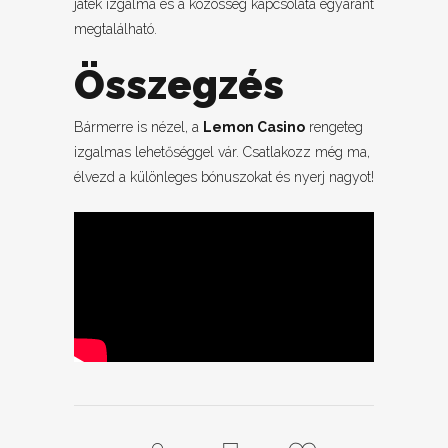
játék izgalma és a közösség kapcsolata egyaránt
megtalálható.
Összegzés
Bármerre is nézel, a
Lemon Casino
rengeteg
izgalmas lehetőséggel vár. Csatlakozz még ma,
élvezd a különleges bónuszokat és nyerj nagyot!