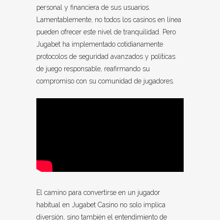
personal y financiera de sus usuarios.
Lamentablemente, no todos los casinos en línea
pueden ofrecer este nivel de tranquilidad. Pero
Jugabet ha implementado cotidianamente
protocolos de seguridad avanzados y políticas
de juego responsable, reafirmando su
compromiso con su comunidad de jugadores.
El camino para convertirse en un jugador
habitual en Jugabet Casino no solo implica
diversión, sino también el entendimiento de