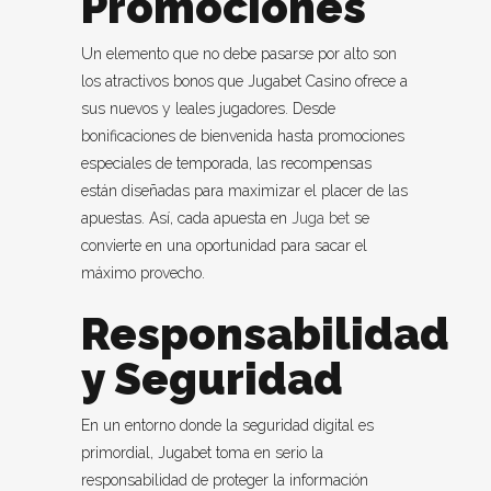
Promociones
Un elemento que no debe pasarse por alto son
los atractivos bonos que Jugabet Casino ofrece a
sus nuevos y leales jugadores. Desde
bonificaciones de bienvenida hasta promociones
especiales de temporada, las recompensas
están diseñadas para maximizar el placer de las
apuestas. Así, cada apuesta en
Juga bet
se
convierte en una oportunidad para sacar el
máximo provecho.
Responsabilidad
y Seguridad
En un entorno donde la seguridad digital es
primordial, Jugabet toma en serio la
responsabilidad de proteger la información