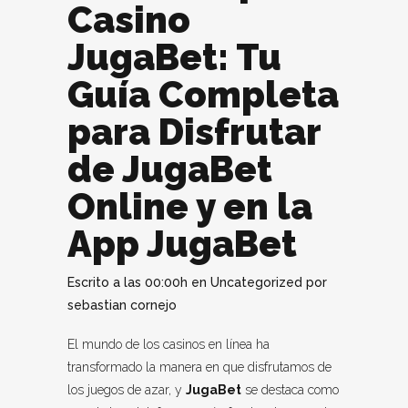
Casino
JugaBet: Tu
Guía Completa
para Disfrutar
de JugaBet
Online y en la
App JugaBet
Escrito a las 00:00h
en
Uncategorized
por
sebastian cornejo
El mundo de los casinos en línea ha
transformado la manera en que disfrutamos de
los juegos de azar, y
JugaBet
se destaca como