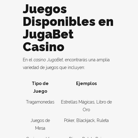
Juegos
Disponibles en
JugaBet
Casino
En el
casino JugaBet
, encontrarás una amplia
variedad de juegos que incluyen:
Tipo de
Ejemplos
Juego
Tragamonedas
Estrellas Mágicas, Libro de
Oro
Juegos de
Póker, Blackjack, Ruleta
Mesa