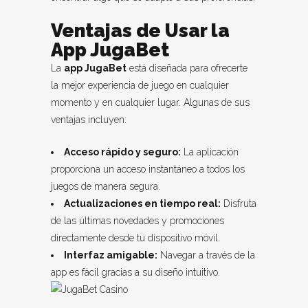
Ventajas de Usar la
App JugaBet
La
app JugaBet
está diseñada para ofrecerte
la mejor experiencia de juego en cualquier
momento y en cualquier lugar. Algunas de sus
ventajas incluyen:
Acceso rápido y seguro:
La aplicación
proporciona un acceso instantáneo a todos los
juegos de manera segura.
Actualizaciones en tiempo real:
Disfruta
de las últimas novedades y promociones
directamente desde tu dispositivo móvil.
Interfaz amigable:
Navegar a través de la
app es fácil gracias a su diseño intuitivo.