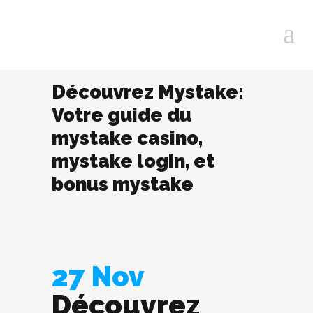
Découvrez Mystake:
Votre guide du
mystake casino,
mystake login, et
bonus mystake
27 Nov
Découvrez