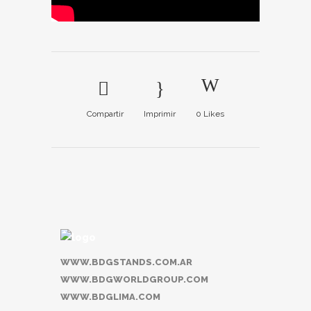
Compartir
Imprimir
0
Likes
WWW.BDGSTANDS.COM.AR
WWW.BDGWORLDGROUP.COM
WWW.BDGLIMA.COM