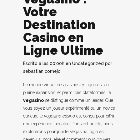
Votre
Destination
Casino en
Ligne Ultime
Escrito a las 00:00h
en
Uncategorized
por
sebastian cornejo
Le monde virtuel des casinos en ligne est en
pleine expansion, et parmi ces plateformes, le
vegasino
se distingue comme un leader. Que
vous soyez un joueur expérimenté ou un novice
curieux, le
vegasino casino
est conçu pour offrir
une expérience inégalée. Dans cet article, nous
explorerons pourquoi le
Vegasino login
est
devenu si populaire et comment vous pouvez