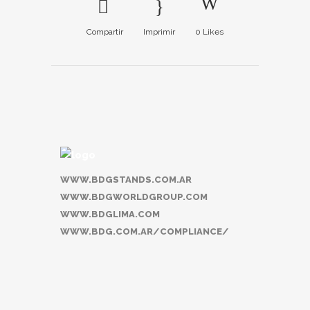
Compartir
Imprimir
0
Likes
WWW.BDGSTANDS.COM.AR
WWW.BDGWORLDGROUP.COM
WWW.BDGLIMA.COM
WWW.BDG.COM.AR/COMPLIANCE/