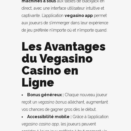
machines à sous
aux tables de blackjack en
direct, avec une interface utilisateur intuitive et
captivante. L’application
vegasino app
permet
aux joueurs de s’immerger dans leur expérience
de jeu préférée n’importe où et n’importe quand.
Les Avantages
du Vegasino
Casino en
Ligne
Bonus généreux :
Chaque nouveau joueur
reçoit un
vegasino bonus
alléchant, augmentant
vos chances de gagner gros dès le début.
Accessibilité mobile :
Grâce à l’application
vegasino casino app
, les joueurs peuvent