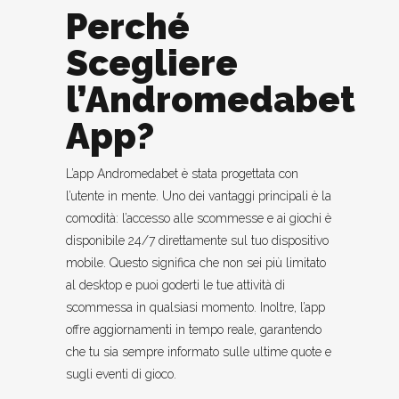
Perché
Scegliere
l’Andromedabet
App?
L’app Andromedabet è stata progettata con
l’utente in mente. Uno dei vantaggi principali è la
comodità: l’accesso alle scommesse e ai giochi è
disponibile 24/7 direttamente sul tuo dispositivo
mobile. Questo significa che non sei più limitato
al desktop e puoi goderti le tue attività di
scommessa in qualsiasi momento. Inoltre, l’app
offre aggiornamenti in tempo reale, garantendo
che tu sia sempre informato sulle ultime quote e
sugli eventi di gioco.