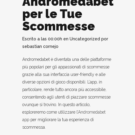
Andromedabet
per le Tue
Scommesse
Escrito a las 00:00h
en
Uncategorized
por
sebastian cornejo
Andromedabet è diventata una delle piattaforme
più popolari per gli appassionati di scommesse
grazie alla sua interfaccia user-friendly e alle
diverse opzioni di gioco disponibili. L’app, in
particolare, rende tutto ancora più accessibile,
consentendo agli utenti di piazzare scommesse
ovunque si trovino. In questo articolo,
esploreremo come utilizzare l’
Andromedabet
app
per migliorare la tua esperienza di
scommessa.