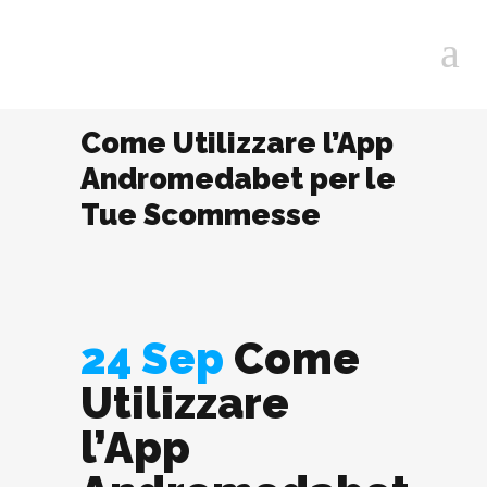
Come Utilizzare l’App
Andromedabet per le
Tue Scommesse
24 Sep
Come
Utilizzare
l’App