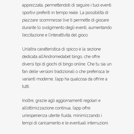
apprezzata, permettendoti di seguire i tuoi eventi
sportivi preferiti in tempo reale. La possibilità di
piazzare scommesse live ti permette di giocare
durante lo svolgimento degli eventi, aumentando
l’eccitazione e l’interattività del gioco.
Un’altra caratteristica di spicco è la sezione
dedicata all’Andromedabet bingo, che offre
diversi tipi di giochi di bingo online. Che tu sia un
fan delle versioni tradizionali o che preferisca le
varianti moderne, l’app ha qualcosa da offrire a
tutti.
Inoltre, grazie agli aggiornamenti regolari e
all’ottimizzazione continua, l’app offre
un’esperienza utente fluida, minimizzando i
tempi di caricamento e le eventuali interruzioni.