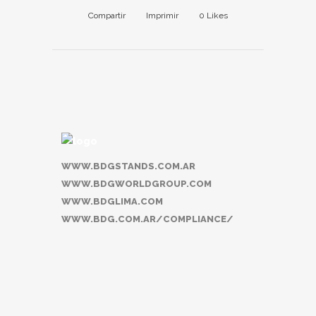
Compartir
Imprimir
0
Likes
WWW.BDGSTANDS.COM.AR
WWW.BDGWORLDGROUP.COM
WWW.BDGLIMA.COM
WWW.BDG.COM.AR/COMPLIANCE/