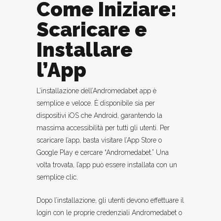
Come Iniziare:
Scaricare e
Installare
l’App
L’installazione dell’Andromedabet app è
semplice e veloce. È disponibile sia per
dispositivi iOS che Android, garantendo la
massima accessibilità per tutti gli utenti. Per
scaricare l’app, basta visitare l’App Store o
Google Play e cercare “Andromedabet.” Una
volta trovata, l’app può essere installata con un
semplice clic.
Dopo l’installazione, gli utenti devono effettuare il
login con le proprie credenziali Andromedabet o