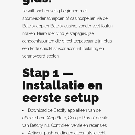
Je wilt snel en veilig beginnen met
sportweddenschappen of casinospellen via de
Betcity app en Betcity casino, zonder veel fouten
maken. Hieronder vind je stapsgewijze
aandachtspunten die direct toepasbaar zijn, plus
een korte checklist voor account, betaling en
verantwoord spelen.
Stap 1 —
Installatie en
eerste setup
Download de Betcity app alleen van de
officiële bron (App Store, Google Play of de site
van Betcity nl). Controleer versie en recensies.
Activeer pushmeldingen alleen als je echt