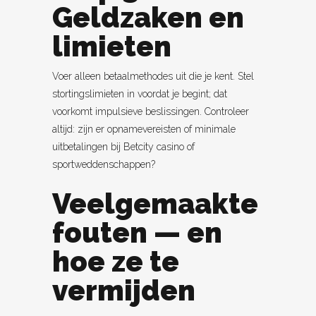
Geldzaken en
limieten
Voer alleen betaalmethodes uit die je kent. Stel
stortingslimieten in voordat je begint; dat
voorkomt impulsieve beslissingen. Controleer
altijd: zijn er opnamevereisten of minimale
uitbetalingen bij Betcity casino of
sportweddenschappen?
Veelgemaakte
fouten — en
hoe ze te
vermijden