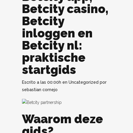
Betcity casino,
Betcity
inloggen en
Betcity nl:
praktische
startgids
Escrito a las 00:00h
en
Uncategorized
por
sebastian cornejo
Waarom deze
gids?