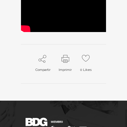
Compartir
Imprimir
0
Likes