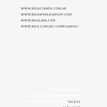
WWW.BDGSTANDS.COM.AR
WWW.BDGWORLDGROUP.COM
WWW.BDGLIMA.COM
WWW.BDG.COM.AR/COMPLIANCE/
© Copyright 2021
Todos los Derechos Reservados
Ph. +54 11 3220 7100 - Wsp
+54 9 11