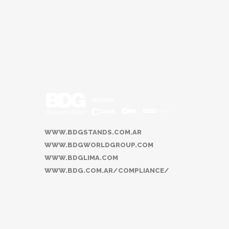
cambiarán. Parece que la red social quiere...
16 October, 2018
WWW.BDGSTANDS.COM.AR
WWW.BDGWORLDGROUP.COM
WWW.BDGLIMA.COM
WWW.BDG.COM.AR/COMPLIANCE/