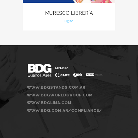
MURESCO LIBRERÍA
Digital
WWW.BDGSTANDS.COM.AR
WWW.BDGWORLDGROUP.COM
WWW.BDGLIMA.COM
WWW.BDG.COM.AR/COMPLIANCE/