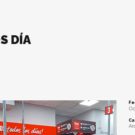
S DÍA
Fe
Oc
Ca
Arq