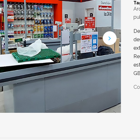
Ta
Arq
pu
De
de
ex
Re
es
GB
Co