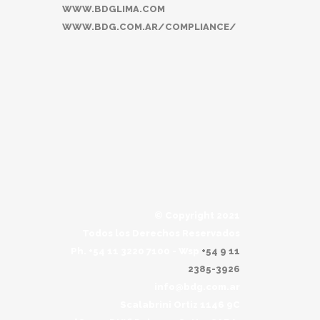
WWW.BDGLIMA.COM
WWW.BDG.COM.AR/COMPLIANCE/
© Copyright 2021
Todos los Derechos Reservados
Ph. +54 11 3220 7100 - Wsp
+54 9 11
2385-3926
info@bdg.com.ar
Scalabrini Ortiz 1146 9C